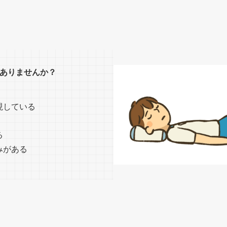
ありませんか？
現している
 ​
みがある